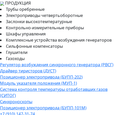
ПРОДУКЦИЯ
Трубы оребренные
Электроприводы четвертьоборотные
Заслонки высокотемпературные
Контрольно-измерительные приборы
Шкафы управления
Комплексные устройства возбуждения генераторов
Сильфонные компенсаторы
Глушители
Газоходы
Регулятор возбуждения синхронного генератора (РВСГ)
Драйвер тиристоров (ДУСТ)
Позиционер электропривода (БУПП-202)
Модуль указателя положения (МУП-1)
Система контроля температуры отработавших газов
(СИТОГ)
Синхроноскопы
Позиционер электропривода (БУПП-101М)
+7 (910) 147-31-74