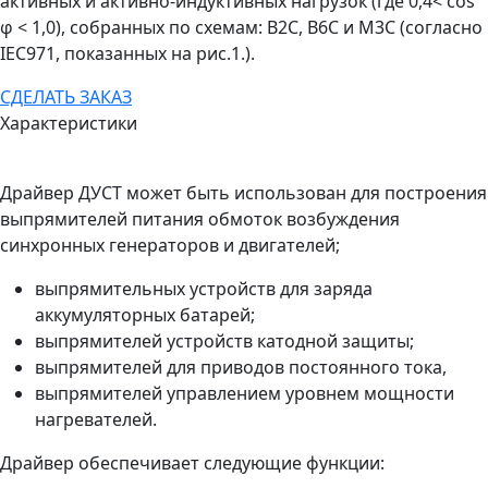
активных и активно-индуктивных нагрузок (где 0,4< cos
φ < 1,0), собранных по схемам:
B
2
C
,
B
6
C
и
M
3
C
(согласно
IEC
971, показанных на рис.1.).
СДЕЛАТЬ ЗАКАЗ
Характеристики
Драйвер ДУСТ может быть использован для построения
выпрямителей питания обмоток возбуждения
синхронных генераторов и двигателей;
выпрямительных устройств для заряда
аккумуляторных батарей;
выпрямителей устройств катодной защиты;
выпрямителей для приводов постоянного тока,
выпрямителей управлением уровнем мощности
нагревателей.
Драйвер обеспечивает следующие функции: